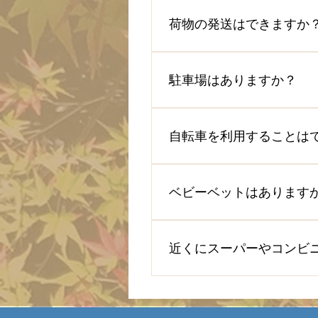
チェックイン前の荷物預かり
可能です。
荷物の発送はできますか
スタッフは常駐していないた
・ファミリーマート 東山清水坂店
駐車場はありますか？
する空港に送る場合は、引取
当宿には専用駐車場がござい
ルート検索をしていただき、ご確
自転車を利用することは
リパーク 東山五条北 110m コ
近くのシェアサイクルポート
す。 周辺は自転車の交通規
ベビーベットはあります
性がございます。 自転車を
ド → https://ja.kyot
ベビーベット・ベビーチェア
公園エリア ・嵐山サイクリ
をしてご用意をいたします。
近くにスーパーやコンビ
支払いがない場合は、チェッ
徒歩圏内に、スーパーやコン
リーマート、セブンイレブン