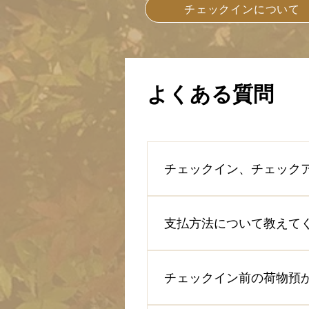
チェックインについて
よくある質問
チェックイン、チェック
・チェックイン時間 午後３
その他、午後６時以降のチェ
支払方法について教えて
時間 午前１１時まで スタ
いただきます。 チェックア
お支払いは、現地現金払いの
VISA/MasterCard/AM
チェックイン前の荷物預
な場合は領収書をお渡しして