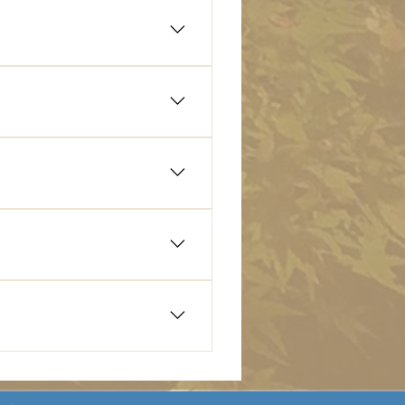
午前11時以降よりお預かりが
送店をご利用いただけます。
所 (750m) 次の宿泊先や出発
い場所や料金については事前に
ンパーキング 駐車場２：三井の
0m 予約専用
アプリのインストールが必要で
の自転車走行は 危ない可能
さい。 京都自転車観光ガイ
をおすすめします。 ・鴨川沿い ・岡崎
ご連絡をいただけましたら準備
含まれます。 子供料金のお
歩５分 ・コンビニ ファミ