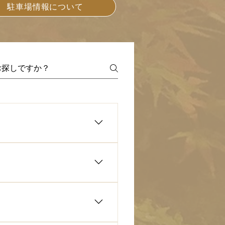
駐車場情報について
内にてお待ちしております。
ください。 ・チェックアウト
をテービルの上に置いてお帰り
２時まで
。 クレジットカード：
トのお渡しはしておりませんので、必要