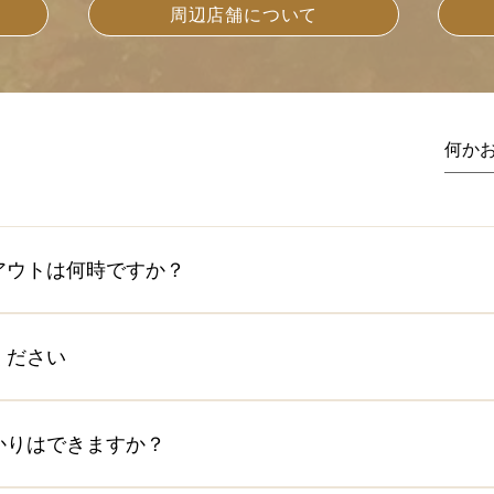
周辺店舗について
アウトは何時ですか？
時～午後６時 ※時間内のチェックインの場合、スタッフが館
ックインをご希望の場合は可能な限り対応致しますのでご連絡
ください
ッフによる受付対応はありませんので、荷物をまとめた上で鍵
ウト後の荷物預かりも承っております。 時間：午前11時～午後
他にクレジットカードやバーコード決算がご利用いただけます
ERICANEXPRESS バーコード:paypay/メルpay/d払い レシー
かりはできますか？
おります。