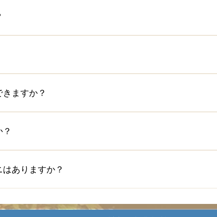
は、前日までにご連絡いただければ可能です。 預かり時間は、
？
め、お客様自身で荷物発送をお願いしております。 近くの配
 (210m) ・京都清水郵便局 (240m) ・ヤマト運輸京都祇営業
り予定日の２日前までに発送が必要です。
ませんが、徒歩圏内にコインパーキングがございます。 詳し
認ください。 駐車場１：Superjpm 五条坂 140m コイ
できますか？
インパーキング 駐車場3：akippa RAK KIYOMIZU駐車場 25
がいくつかございますのでご利用ください。 ご利用には専用
制があるエリアとなっております。また、狭い道路が多く観光で
か？
ご利用される場合は、事前に京都市の自転車ルールをご確認くだ
o.travel/bicycle/rule/ 自転車を走行される場合は、下記エリア
の用意がございます。(各1台) 利用される場合は、前日までに
ングロード(嵐山のレンタルサイクルをご利用ください)
 予約サイトで子供料金を支払いいただいている場合は、料金に
ニはありますか？
クイン時に追加料金のお支払いをお願いしております。
ビニがございます。 ・スーパー フレスコ、ハッピー六原 徒
、ローソン 徒歩５分