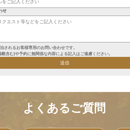
わせ
い合わせです。                                                             
掲載含む)や予約に無関係な内容による記入はご遠慮ください。
送信
​よくあるご質問