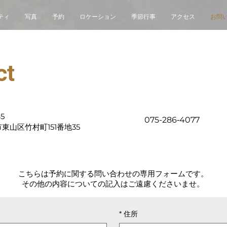
ティ
写真
予約
ロケーション
季節行事
アクセス
お問
ct
5
075-286‐4077
東山区竹村町151番地35
​こちらは予約に関する問い合わせの専用フォームです。
​その他の内容についての記入はご遠慮くださいませ。
*
住所