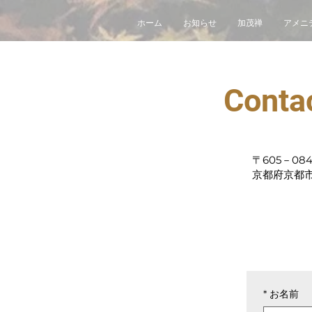
ホーム
お知らせ
加茂禅
アメニ
Conta
〒605－084
京都府京都市
*
お名前