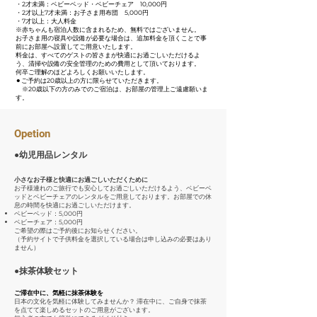
・2才未満：ベビーベッド・ベビーチェア 10,000円
・2才以上7才未満：お子さま用布団 5,000円
・7才以上：大人料金
※赤ちゃんも宿泊人数に含まれるため、無料ではございません。
お子さま用の寝具や設備が必要な場合は、追加料金を頂くことで事
前にお部屋へ設置してご用意いたします。
料金は、すべてのゲストの皆さまが快適にお過ごしいただけるよ
う、清掃や設備の安全管理のための費用として頂いております。
何卒ご理解のほどよろしくお願いいたします。
⚫︎ご予約は20歳以上の方に限らせていただきます。
※20歳以下の方のみでのご宿泊は、お部屋の管理上ご遠慮願いま
す。
Opetion
​●幼児用品レンタル
小さなお子様と快適にお過ごしいただくために
お子様連れのご旅行でも安心してお過ごしいただけるよう、ベビーベ
ッドとベビーチェアのレンタルをご用意しております。お部屋での休
息の時間を快適にお過ごしいただけます。
ベビーベッド：5,000円
ベビーチェア：5,000円
ご希望の際はご予約後にお知らせください。
（予約サイトで子供料金を選択している場合は申し込みの必要はあり
ません）
​●抹茶体験セット
ご滞在中に、気軽に抹茶体験を
日本の文化を気軽に体験してみませんか？ 滞在中に、ご自身で抹茶
を点てて楽しめるセットのご用意がございます。