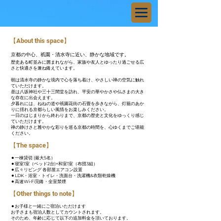
【About this space】
京都の中心、祇園・清水寺に近い、静かな地域です。
歴史ある町並みに囲まれながら、家族や友人とゆったり過ごせる広
さと快適さを兼ね備えています。
朝は清水寺の静かな境内で心を落ち着け、やさしい禅の空気に触れ
ていただけます。
昼は八坂神社や三十三間堂を訪れ、平安の華やかさや仏さまの大き
な存在に出会えます。
夕暮れには、ねねの道や祇園花街の石畳を歩きながら、灯籠のあか
りに揺れる京都らしい風情をお楽しみください。
一日のはじまりから終わりまで、京都の歴史と文化をゆっくり感じ
ていただけます。
禅の静けさと雅やかな彩りを巡る京都の時間を、心ゆくまでご堪能
ください。
【The space】
⚫︎一棟貸切 (最大5名）
⚫︎寝室1室（ベッド2台)+和室1室（布団3組）
⚫︎広々リビング 各部屋エアコン設置
⚫︎LDK・浴室・トイレ・洗面台・洗濯機&衣類乾燥機
⚫︎高速Wi-Fi完備・全室禁煙
【Other things to note】
⚫︎お子様と一緒にご宿泊いただけます
お子さまも宿泊人数としてカウントされます。
そのため、年齢に応じて以下の追加料金を頂いております。