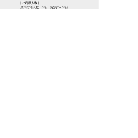
​[ ご利用人数 ]
最大宿泊人数：5名 (定員2～5名)​
※ペット不可 ※全館禁煙
[ キャンセルポリシー ]
御予約のキャンセルや変更は、分かり次第御連絡をお願い致し
ます。
キャンセル料金は以下の通り御請求させていただきますのでご
了承ください。
​宿泊7～2日前 宿泊料金の50％
宿泊1日前 宿泊料金の80％
宿泊当日 宿泊料金の100％
連絡なし 宿泊料金の100％
[ お支払方法 ]
支払いは、現地で現金払いのほかにクレジットカードやバ
ーコード決算もご利用いただけます。